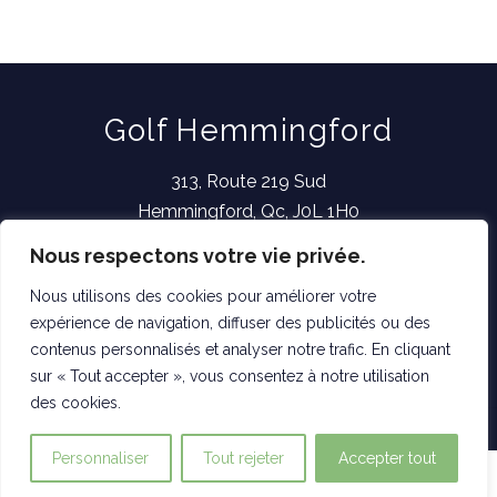
Golf Hemmingford
313, Route 219 Sud
Hemmingford, Qc, J0L 1H0
Nous respectons votre vie privée.
info@golfhemmingford.com
(450) 247-0000
Nous utilisons des cookies pour améliorer votre
expérience de navigation, diffuser des publicités ou des
Questions & réponses / Termes & conditions
contenus personnalisés et analyser notre trafic. En cliquant
Politique de confidentialité
sur « Tout accepter », vous consentez à notre utilisation
des cookies.
©
2026 GOLF HEMMINGFORD - FIÈREMENT CRÉÉ PAR
IDYLLIQ
Personnaliser
Tout rejeter
Accepter tout