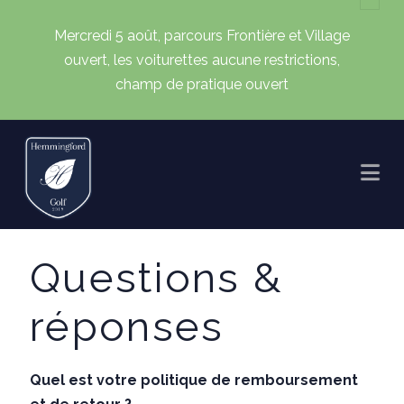
Mercredi 5 août, parcours Frontière et Village
ouvert, les voiturettes aucune restrictions,
champ de pratique ouvert
Na
Questions &
réponses
Quel est votre politique de remboursement